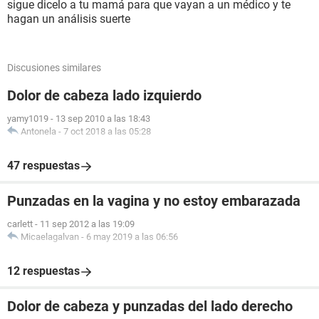
sigue dicelo a tu mamá para que vayan a un médico y te
hagan un análisis suerte
Discusiones similares
Dolor de cabeza lado izquierdo
yamy1019
-
13 sep 2010 a las 18:43
Antonela
-
7 oct 2018 a las 05:28
47 respuestas
Punzadas en la vagina y no estoy embarazada
carlett
-
11 sep 2012 a las 19:09
Micaelagalvan
-
6 may 2019 a las 06:56
12 respuestas
Dolor de cabeza y punzadas del lado derecho