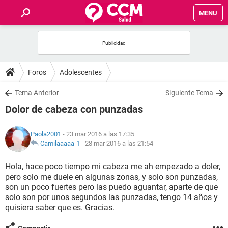
MENU
INICIO
FOROS
Foros
Adolescentes
SALUD
Tema Anterior
Siguiente Tema
Dolor de cabeza con punzadas
FAMILIA
Paola2001
- 23 mar 2016 a las 17:35
NUTRICIÓN
Camilaaaaa-1
-
28 mar 2016 a las 21:54
Hola, hace poco tiempo mi cabeza me ah empezado a doler,
BIENESTAR
pero solo me duele en algunas zonas, y solo son punzadas,
son un poco fuertes pero las puedo aguantar, aparte de que
SEXUALIDAD
solo son por unos segundos las punzadas, tengo 14 años y
quisiera saber que es. Gracias.
GLOSARIO