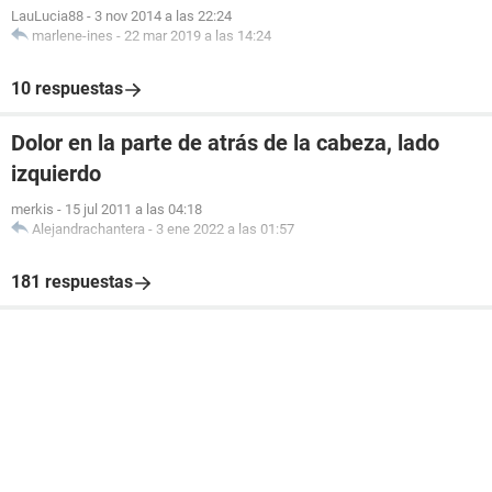
LauLucia88
-
3 nov 2014 a las 22:24
marlene-ines
-
22 mar 2019 a las 14:24
10 respuestas
Dolor en la parte de atrás de la cabeza, lado
izquierdo
merkis
-
15 jul 2011 a las 04:18
Alejandrachantera
-
3 ene 2022 a las 01:57
181 respuestas