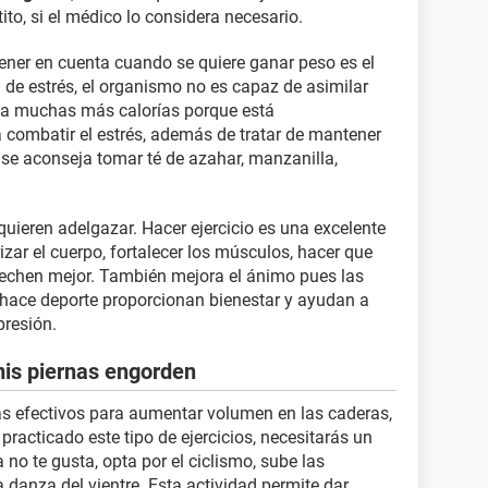
to, si el médico lo considera necesario.
tener en cuenta cuando se quiere ganar peso es el
n de estrés, el organismo no es capaz de asimilar
ma muchas más calorías porque está
 combatir el estrés, además de tratar de mantener
 se aconseja tomar té de azahar, manzanilla,
uieren adelgazar. Hacer ejercicio es una excelente
izar el cuerpo, fortalecer los músculos, hacer que
ovechen mejor. También mejora el ánimo pues las
 hace deporte proporcionan bienestar y ayudan a
presión.
mis piernas engorden
s efectivos para aumentar volumen en las caderas,
practicado este tipo de ejercicios, necesitarás un
a no te gusta, opta por el ciclismo, sube las
a danza del vientre. Esta actividad permite dar