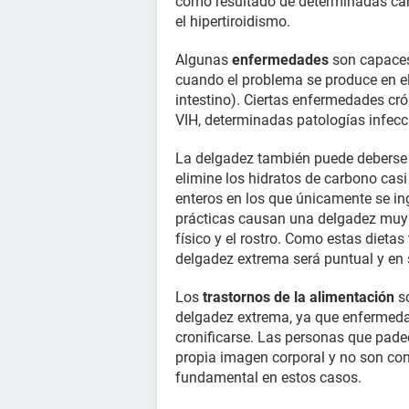
como resultado de determinadas cara
el hipertiroidismo.
Algunas
enfermedades
son capaces
cuando el problema se produce en el
intestino). Ciertas enfermedades cró
VIH, determinadas patologías infec
La delgadez también puede deberse
elimine los hidratos de carbono cas
enteros en los que únicamente se ingi
prácticas causan una delgadez muy
físico y el rostro. Como estas dietas
delgadez extrema será puntual y en 
Los
trastornos de la alimentación
so
delgadez extrema, ya que enfermeda
cronificarse. Las personas que pade
propia imagen corporal y no son con
fundamental en estos casos.