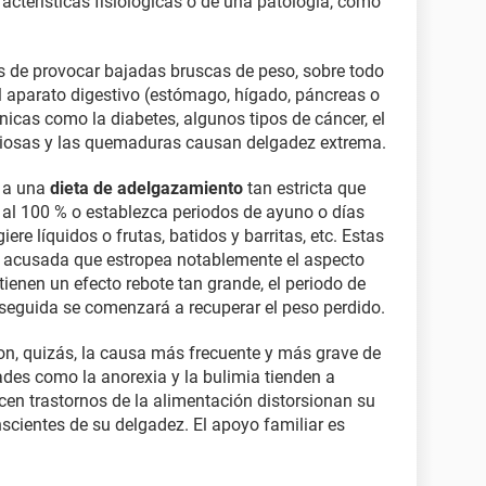
cterísticas fisiológicas o de una patología, como
 de provocar bajadas bruscas de peso, sobre todo
 aparato digestivo (estómago, hígado, páncreas o
nicas como la diabetes, algunos tipos de cáncer, el
ciosas y las quemaduras causan delgadez extrema.
 a una
dieta de adelgazamiento
tan estricta que
i al 100 % o establezca periodos de ayuno o días
ere líquidos o frutas, batidos y barritas, etc. Estas
 acusada que estropea notablemente el aspecto
 tienen un efecto rebote tan grande, el periodo de
seguida se comenzará a recuperar el peso perdido.
n, quizás, la causa más frecuente y más grave de
des como la anorexia y la bulimia tienden a
cen trastornos de la alimentación distorsionan su
scientes de su delgadez. El apoyo familiar es