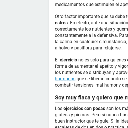
medicamentos que estimulen el apeti
Otro factor importante que se debe 
estrés
. En efecto, ante una situació
correctamente los nutrientes y que
constantemente a la defensiva. Para
la calma en cualquier circunstancia,
alholva y pasiflora para relajarse.
El
ejercicio
no es solo para quienes q
forma de aumentar el apetito y vigor
los nutrientes se distribuyan y apr
hormonas
que se liberan cuando se
combatir tensiones, mal humor y de
Soy muy flaca y quiero que 
Los
ejercicios con pesas
son los má
glúteos y piernas. Pero si nunca has 
buen instructor que te guíe. Si la ide
escaleras de dos en dos o practica l