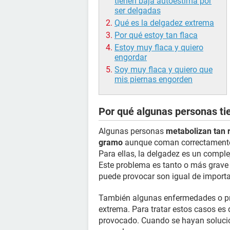
tienen baja autoestima por
ser delgadas
Qué es la delgadez extrema
Por qué estoy tan flaca
Estoy muy flaca y quiero
engordar
Soy muy flaca y quiero que
mis piernas engorden
Por qué algunas personas ti
Algunas personas
metabolizan tan 
gramo
aunque coman correctamente. 
Para ellas, la delgadez es un complej
Este problema es tanto o más grave q
puede provocar son igual de importa
También algunas enfermedades o pr
extrema. Para tratar estos casos es 
provocado. Cuando se hayan soluci