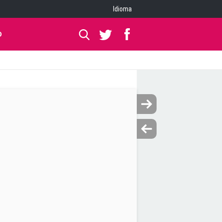
Idioma
O