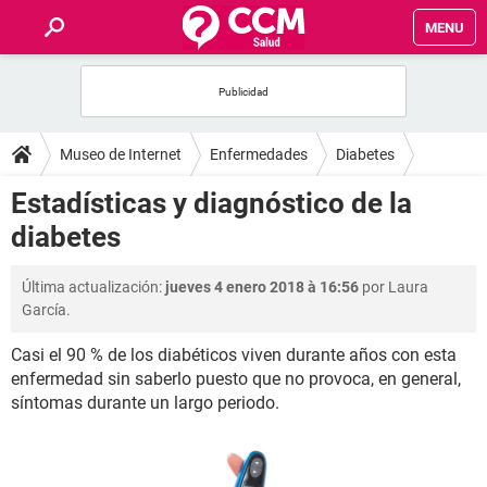
MENU
INICIO
FOROS
Museo de Internet
Enfermedades
Diabetes
SALUD
Estadísticas y diagnóstico de la
diabetes
FAMILIA
Última actualización:
jueves 4 enero 2018 à 16:56
por Laura
NUTRICIÓN
García.
Casi el 90 % de los diabéticos viven durante años con esta
BIENESTAR
enfermedad sin saberlo puesto que no provoca, en general,
síntomas durante un largo periodo.
SEXUALIDAD
GLOSARIO