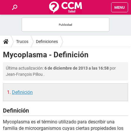
MENU
INICIO
FOROS
Trucos
Definiciones
SALUD
Mycoplasma - Definición
FAMILIA
Última actualización:
6 de diciembre de 2013 a las 16:58
por
Jean-François Pillou
.
NUTRICIÓN
Definición
BIENESTAR
Definición
SEXUALIDAD
Mycoplasma es el término utilizado para describir una
GLOSARIO
familia de microorganismos cuyas ciertas propiedades los