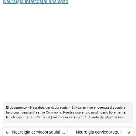
Neuralgia intercostal ansiedad
El documento « Neuralgia cervicobraquial - Síntomas » se encuentra disponible
bajo una licencia
Creative Commons
. Puedes copiarlo o modificarlo libremente.
No olvides citar a
CCM Salud
(
salud.ccm.net
) como tu fuente de información.
Neuralgia cervicobraquial -
Neuralgia cervicobraquial