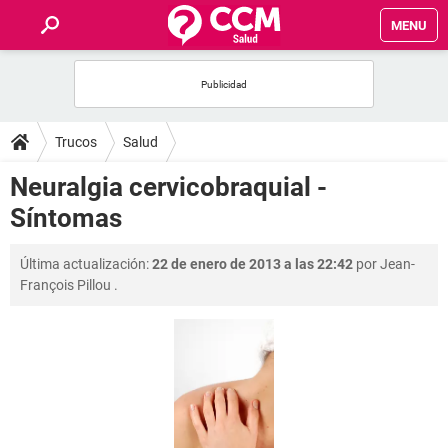
MENU
INICIO
FOROS
Trucos
Salud
SALUD
Neuralgia cervicobraquial -
Síntomas
FAMILIA
Última actualización:
22 de enero de 2013 a las 22:42
por
Jean-
NUTRICIÓN
François Pillou
.
BIENESTAR
SEXUALIDAD
GLOSARIO