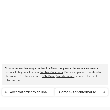
El documento « Neuralgia de Arnold - Síntomas y tratamiento » se encuentra
disponible bajo una licencia
Creative Commons
. Puedes copiarlo o modificarlo
libremente. No olvides citar a
CCM Salud
(
salud.ccm.net
) como tu fuente de
información.
AVC: tratamiento en una
Cómo evitar enfermarse en
unidad neurovascular
invierno