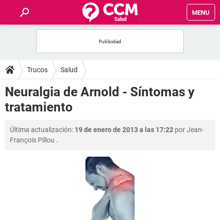
MENU
INICIO
FOROS
Trucos
Salud
SALUD
Neuralgia de Arnold - Síntomas y
tratamiento
FAMILIA
Última actualización:
19 de enero de 2013 a las 17:22
por
Jean-
NUTRICIÓN
François Pillou
.
BIENESTAR
SEXUALIDAD
GLOSARIO