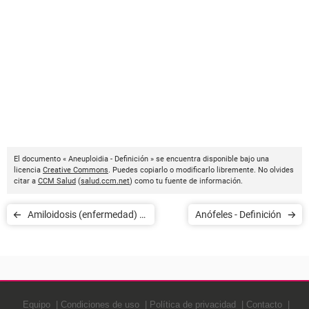
El documento « Aneuploidia - Definición » se encuentra disponible bajo una
licencia
Creative Commons
. Puedes copiarlo o modificarlo libremente. No olvides
citar a
CCM Salud
(
salud.ccm.net
) como tu fuente de información.
Amiloidosis (enfermedad) -
Anófeles - Definición
Definición
Equipo
Condiciones de uso
Política de privacidad
Contacto