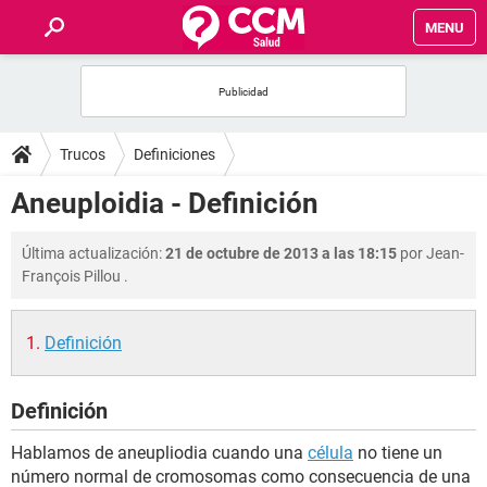
MENU
INICIO
FOROS
Trucos
Definiciones
SALUD
Aneuploidia - Definición
FAMILIA
Última actualización:
21 de octubre de 2013 a las 18:15
por
Jean-
François Pillou
.
NUTRICIÓN
Definición
BIENESTAR
Definición
SEXUALIDAD
Hablamos de aneupliodia cuando una
célula
no tiene un
GLOSARIO
número normal de cromosomas como consecuencia de una