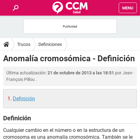
MENU
INICIO
FOROS
Trucos
Definiciones
SALUD
Anomalía cromosómica - Definición
FAMILIA
Última actualización:
21 de octubre de 2013 a las 18:51
por
Jean-
François Pillou
.
NUTRICIÓN
Definición
BIENESTAR
Definición
SEXUALIDAD
Cualquier cambio en el número o en la estructura de un
GLOSARIO
cromosoma es una anomalía cromosómica. También se le