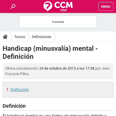
MENU
INICIO
FOROS
Trucos
Definiciones
SALUD
Handicap (minusvalía) mental -
Definición
FAMILIA
Última actualización:
24 de octubre de 2013 a las 17:58
por
Jean-
NUTRICIÓN
François Pillou
.
BIENESTAR
Definición
SEXUALIDAD
Definición
GLOSARIO
El hándicap mental es una forma de minusvalía debido a