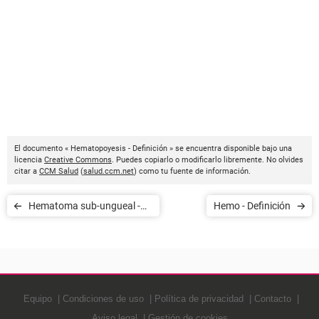
El documento « Hematopoyesis - Definición » se encuentra disponible bajo una
licencia
Creative Commons
. Puedes copiarlo o modificarlo libremente. No olvides
citar a
CCM Salud
(
salud.ccm.net
) como tu fuente de información.
Hematoma sub-ungueal -
Hemo - Definición
Definición
Equipo
Condiciones de uso
Política de privacidad
Contacto
Aviso legal
Gestión de cookies