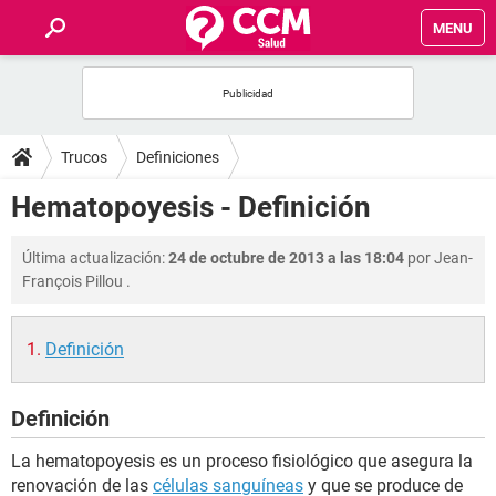
MENU
INICIO
FOROS
Trucos
Definiciones
SALUD
Hematopoyesis - Definición
FAMILIA
Última actualización:
24 de octubre de 2013 a las 18:04
por
Jean-
François Pillou
.
NUTRICIÓN
Definición
BIENESTAR
Definición
SEXUALIDAD
La hematopoyesis es un proceso fisiológico que asegura la
GLOSARIO
renovación de las
células sanguíneas
y que se produce de