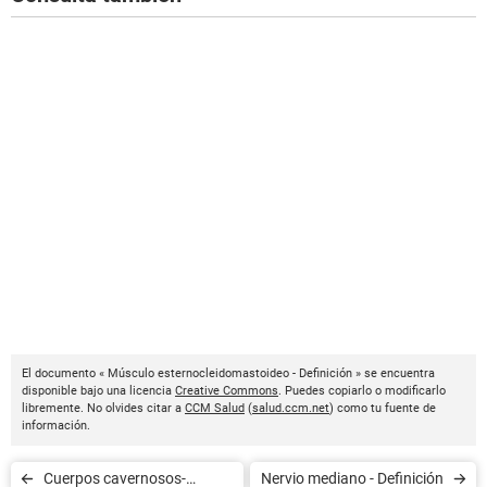
El documento « Músculo esternocleidomastoideo - Definición » se encuentra
disponible bajo una licencia
Creative Commons
. Puedes copiarlo o modificarlo
libremente. No olvides citar a
CCM Salud
(
salud.ccm.net
) como tu fuente de
información.
Cuerpos cavernosos-
Nervio mediano - Definición