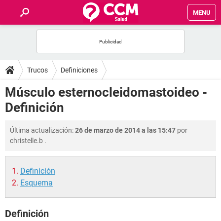
MENU
INICIO
FOROS
Trucos
Definiciones
SALUD
Músculo esternocleidomastoideo -
Definición
FAMILIA
Última actualización:
26 de marzo de 2014 a las 15:47
por
NUTRICIÓN
christelle.b
.
BIENESTAR
Definición
Esquema
SEXUALIDAD
Definición
GLOSARIO