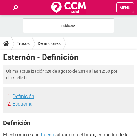
MENU
INICIO
FOROS
Trucos
Definiciones
SALUD
Esternón - Definición
FAMILIA
Última actualización:
20 de agosto de 2014 a las 12:53
por
christelle.b
.
NUTRICIÓN
Definición
BIENESTAR
Esquema
SEXUALIDAD
Definición
GLOSARIO
El esternón es un
hueso
situado en el tórax, en medio de la