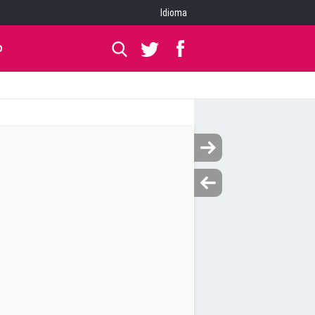
Idioma
O