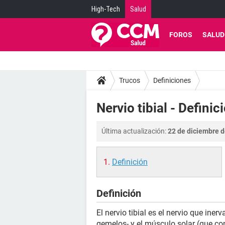
High-Tech
Salud
FOROS
SALUD
Trucos
Definiciones
Nervio tibial - Definic
Última actualización:
22 de diciembre d
Definición
Definición
El nervio tibial es el nervio que in
gemelos- y el músculo solar (que cons