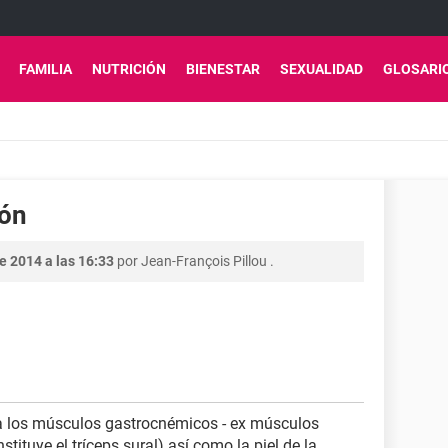
FAMILIA
NUTRICIÓN
BIENESTAR
SEXUALIDAD
GLOSARI
ión
e 2014 a las 16:33
por
Jean-François Pillou
.
erva los músculos gastrocnémicos - ex músculos
tituye el tríceps sural) así como la piel de la