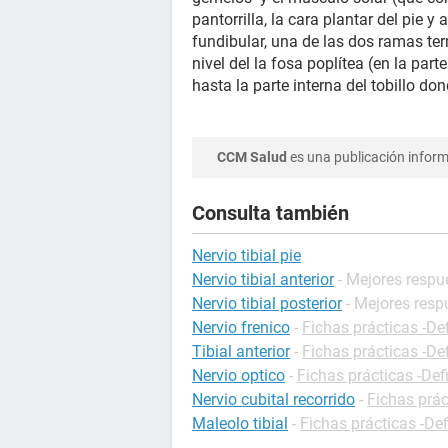
pantorrilla, la cara plantar del pie y 
fundibular, una de las dos ramas term
nivel del la fosa poplítea (en la parte
hasta la parte interna del tobillo d
CCM Salud
es una publicación informa
Consulta también
Nervio tibial pie
Nervio tibial anterior
- Mejores respu
Nervio tibial posterior
- Mejores resp
Nervio frenico
-
Fichas prácticas -De
Tibial anterior
-
Fichas prácticas -De
Nervio optico
-
Fichas prácticas -Def
Nervio cubital recorrido
-
Fichas prác
Maleolo tibial
-
Fichas prácticas -Def