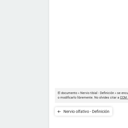
El documento « Nervio tibial - Definición » se enc
o modificarlo libremente. No olvides citar a
CCM 
Nervio olfativo - Definición