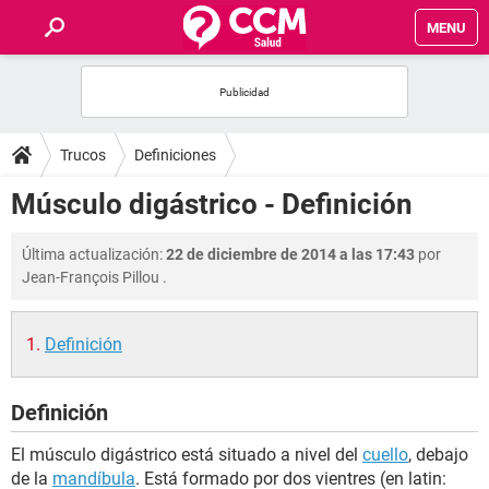
MENU
INICIO
FOROS
Trucos
Definiciones
SALUD
Músculo digástrico - Definición
FAMILIA
Última actualización:
22 de diciembre de 2014 a las 17:43
por
Jean-François Pillou
.
NUTRICIÓN
Definición
BIENESTAR
Definición
SEXUALIDAD
El músculo digástrico está situado a nivel del
cuello
, debajo
GLOSARIO
de la
mandíbula
. Está formado por dos vientres (en latin: