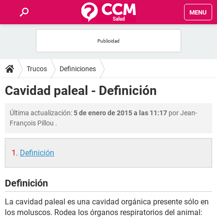
MENU
INICIO
FOROS
Trucos
Definiciones
SALUD
Cavidad paleal - Definición
FAMILIA
Última actualización:
5 de enero de 2015 a las 11:17
por
Jean-
François Pillou
.
NUTRICIÓN
Definición
BIENESTAR
Definición
SEXUALIDAD
La cavidad paleal es una cavidad orgánica presente sólo en
GLOSARIO
los moluscos. Rodea los órganos respiratorios del animal: