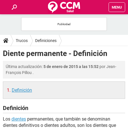
MENU
INICIO
FOROS
Trucos
Definiciones
SALUD
Diente permanente - Definición
FAMILIA
Última actualización:
5 de enero de 2015 a las 15:52
por
Jean-
François Pillou
.
NUTRICIÓN
Definición
BIENESTAR
Definición
SEXUALIDAD
Los
dientes
permanentes, que también se denominan
GLOSARIO
dientes definitivos o dientes adultos, son los dientes que