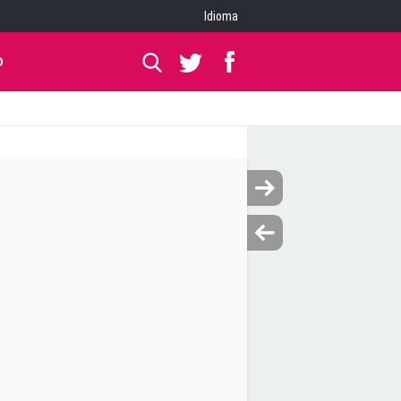
Idioma
O