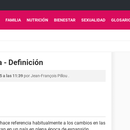
FAMILIA
NUTRICIÓN
BIENESTAR
SEXUALIDAD
GLOSARI
 - Definición
5 a las 11:39
por
Jean-François Pillou
.
" hace referencia habitualmente a los cambios en las
van en un país en plena época de expansión