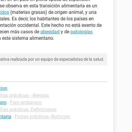
se observa en esta transición alimentaria es un
pidos
(materias grasas) de origen animal, y una
ales. Es decir, los habitantes de los países en
ntación occidental. Este hecho no está exento de
arecen más casos de
obesidad
y de
patologías
 este sistema alimentario.
tiva realizada por un equipo de especialistas de la salud.
cion
chas prácticas - Alergias
foro
-
Foro embarazo
chas prácticas -Definiciones
ntaria
-
Fichas prácticas -Nutrición