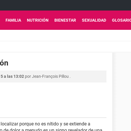
FAMILIA
NUTRICIÓN
BIENESTAR
SEXUALIDAD
GLOSARI
ión
5 a las 13:02
por
Jean-François Pillou
.
 localizar porque no es nítido y se extiende a
ipo de dolor a menudo es un signo revelador de una