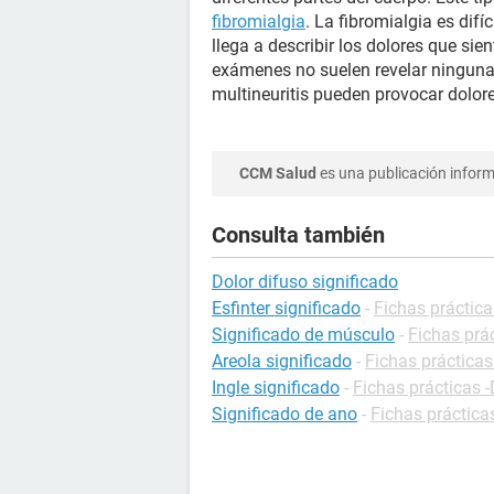
fibromialgia
. La fibromialgia es difí
llega a describir los dolores que si
exámenes no suelen revelar ningun
multineuritis pueden provocar dolore
CCM Salud
es una publicación informa
Consulta también
Dolor difuso significado
Esfinter significado
-
Fichas práctica
Significado de músculo
-
Fichas prác
Areola significado
-
Fichas prácticas
Ingle significado
-
Fichas prácticas -
Significado de ano
-
Fichas práctica