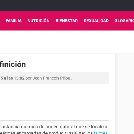
FAMILIA
NUTRICIÓN
BIENESTAR
SEXUALIDAD
GLOSARI
finición
5 a las 13:02
por
Jean-François Pillou
.
sustancia química de origen natural que se localiza
creáticas encargadas de producir insulina: los
islotes