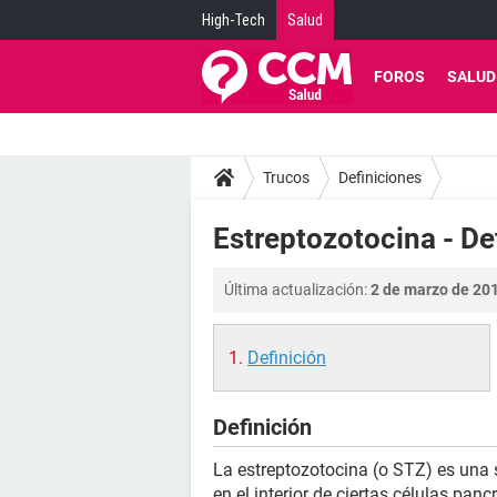
High-Tech
Salud
FOROS
SALUD
Trucos
Definiciones
Estreptozotocina - De
Última actualización:
2 de marzo de 201
Definición
Definición
La estreptozotocina (o STZ) es una 
en el interior de ciertas células pan