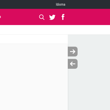
Idioma
O