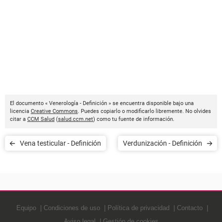
El documento « Venerología - Definición » se encuentra disponible bajo una
licencia
Creative Commons
. Puedes copiarlo o modificarlo libremente. No olvides
citar a
CCM Salud
(
salud.ccm.net
) como tu fuente de información.
Vena testicular - Definición
Verdunización - Definición
Equipo
Condiciones de uso
Política de privacidad
Contacto
Aviso legal
Gestión de cookies