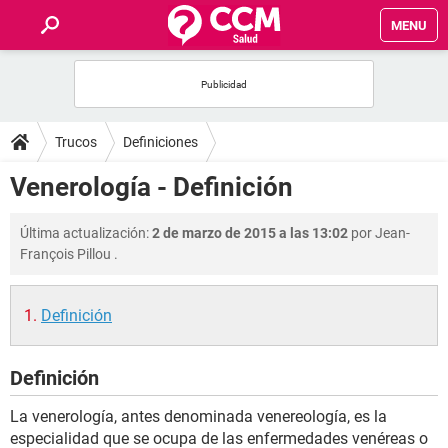
MENU
INICIO
FOROS
Trucos
Definiciones
SALUD
Venerología - Definición
FAMILIA
Última actualización:
2 de marzo de 2015 a las 13:02
por
Jean-
François Pillou
.
NUTRICIÓN
Definición
BIENESTAR
Definición
SEXUALIDAD
La venerología, antes denominada venereología, es la
GLOSARIO
especialidad que se ocupa de las enfermedades venéreas o