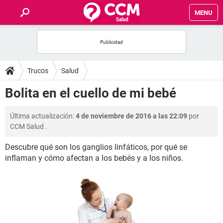
MENU
INICIO
FOROS
Trucos
Salud
SALUD
Bolita en el cuello de mi bebé
FAMILIA
Última actualización:
4 de noviembre de 2016 a las 22:09
por
CCM Salud
.
NUTRICIÓN
Descubre qué son los ganglios linfáticos, por qué se
inflaman y cómo afectan a los bebés y a los niños.
BIENESTAR
SEXUALIDAD
GLOSARIO