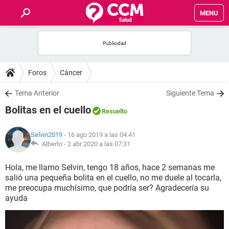
MENU
INICIO
FOROS
Foros
Cáncer
SALUD
Tema Anterior
Siguiente Tema
Bolitas en el cuello
Resuelto
FAMILIA
Selvin2019
- 16 ago 2019 a las 04:41
NUTRICIÓN
Alberto -
2 abr 2020 a las 07:31
Hola, me llamo Selvin, tengo 18 años, hace 2 semanas me
BIENESTAR
salió una pequeña bolita en el cuello, no me duele al tocarla,
me preocupa muchísimo, que podría ser? Agradecería su
SEXUALIDAD
ayuda
GLOSARIO