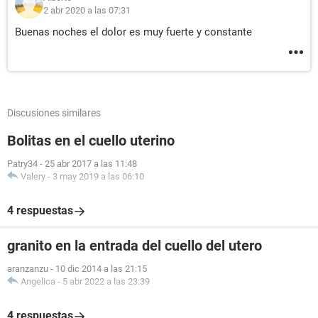
2 abr 2020 a las 07:31
Buenas noches el dolor es muy fuerte y constante
Discusiones similares
Bolitas en el cuello uterino
Patry34
-
25 abr 2017 a las 11:48
Valery
-
3 may 2019 a las 06:10
4 respuestas
granito en la entrada del cuello del utero
aranzanzu
-
10 dic 2014 a las 21:15
Angelica
-
5 abr 2022 a las 23:39
4 respuestas