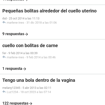
Pequeñas bolitas alrededor del cuello uterino
rbd
-
25 oct 2014 a las 11:13
marlene-ines
-
31 dic 2018 a las 01:06
9 respuestas
cuello con bolitas de carne
fer
-
9 feb 2014 a las 00:39
marlene-ines
-
9 feb 2014 a las 00:46
1 respuesta
Tengo una bola dentro de la vagina
melany12345
-
5 abr 2013 a las 02:11
Luz1234
-
18 oct 2023 a las 07:14
122 respuestas