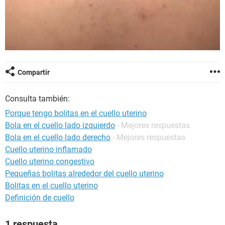
Compartir
Consulta también:
Porque tengo bolitas en el cuello uterino
Bola en el cuello lado izquierdo
- Mejores respuestas
Bola en el cuello lado derecho
- Mejores respuestas
Cuello uterino inflamado
Cuello uterino congestivo
Pequeñas bolitas alrededor del cuello uterino
Bolitas en el cuello uterino
Definición de cuello
1 respuesta