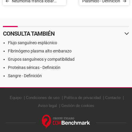
Neumonía franca lobar
Plásmido - Definición
aguda - Definición
CONSULTA TAMBIÉN
Flujo sanguíneo esplácnico
Fibrinógeno plasma alto embarazo
Grupos sanguíneos y compatibilidad
Proteínas séricas - Definición
Sangre - Definición
Equipo
Condiciones de uso
Política de privacidad
Contacto
Aviso legal
Gestión de cookies