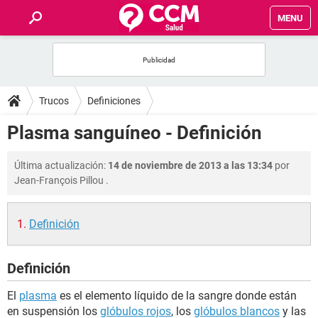
MENU
INICIO
FOROS
Trucos
Definiciones
SALUD
Plasma sanguíneo - Definición
FAMILIA
Última actualización:
14 de noviembre de 2013 a las 13:34
por
Jean-François Pillou
.
NUTRICIÓN
Definición
BIENESTAR
Definición
SEXUALIDAD
El
plasma
es el elemento líquido de la sangre donde están
GLOSARIO
en suspensión los
glóbulos rojos
, los
glóbulos blancos
y las