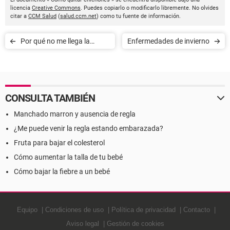
licencia
Creative Commons
. Puedes copiarlo o modificarlo libremente. No olvides
citar a
CCM Salud
(
salud.ccm.net
) como tu fuente de información.
Por qué no me llega la
Enfermedades de invierno
menstruación
CONSULTA TAMBIÉN
Manchado marron y ausencia de regla
¿Me puede venir la regla estando embarazada?
Fruta para bajar el colesterol
Cómo aumentar la talla de tu bebé
Cómo bajar la fiebre a un bebé
Equipo
Condiciones de uso
Política de privacidad
Contacto
Aviso legal
Gestión de cookies