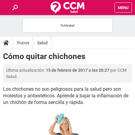
MENU
INICIO
FOROS
Trucos
Salud
SALUD
Cómo quitar chichones
FAMILIA
Última actualización:
15 de febrero de 2017 a las 20:27
por
CCM
Salud
.
NUTRICIÓN
Los chichones no son peligrosos para la salud pero son
molestos y antiestéticos. Aprende a bajar la inflamación de
BIENESTAR
un chichón de forma sencilla y rápida.
SEXUALIDAD
GLOSARIO