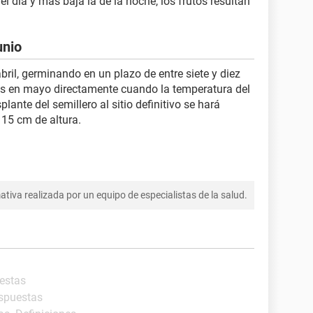
l día y más baja la de la noche, los frutos resultan
unio
ril, germinando en un plazo de entre siete y diez
s en mayo directamente cuando la temperatura del
plante del semillero al sitio definitivo se hará
 15 cm de altura.
tiva realizada por un equipo de especialistas de la salud.
uestas
espuestas