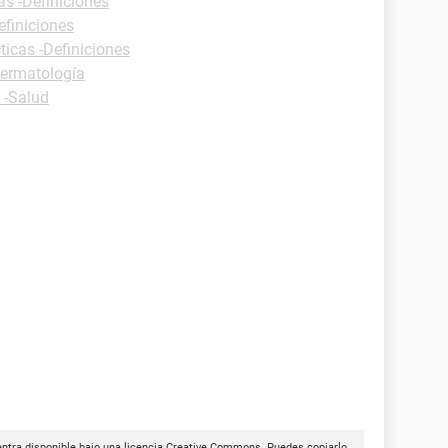
as -Definiciones
efiniciones
ticas -Definiciones
Dermatología
 -Salud
tra disponible bajo una licencia
Creative Commons
. Puedes copiarlo