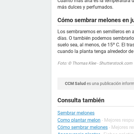
Cuanto más alta es la temperatura de
más dulces y perfumados.
Cómo sembrar melones en j
Los sembraremos en semilleros en ab
días. O también podemos sembrarlo
suelo sea, al menos, de 15º C. El tras
cuando la planta tenga alrededor de
Foto: © Thomas Klee - Shutterstock.com
CCM Salud
es una publicación informa
Consulta también
Sembrar melones
Como plantar melon
- Mejores resp
Cómo sembrar melones
- Mejores r