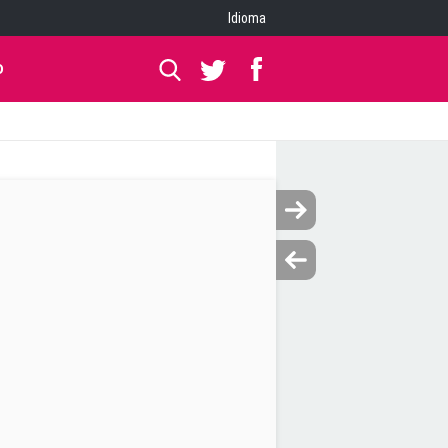
Idioma
O