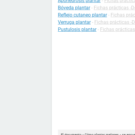
Aponeurosis plantar
-
Fichas práctic
Bóveda plantar
-
Fichas prácticas -D
Reflejo cutaneo plantar
-
Fichas prác
Verruga plantar
-
Fichas prácticas -
Pustulosis plantar
-
Fichas prácticas
El documento « Cómo plantar melones » se encuen