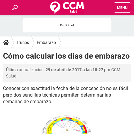
MENU
INICIO
FOROS
Trucos
Embarazo
SALUD
Cómo calcular los días de embarazo
FAMILIA
Última actualización:
29 de abril de 2017 a las 18:27
por
CCM
Salud
.
NUTRICIÓN
Conocer con exactitud la fecha de la concepción no es fácil
pero dos sencillas técnicas permiten determinar las
BIENESTAR
semanas de embarazo.
SEXUALIDAD
GLOSARIO