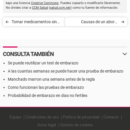
bajo una licencia
Creative Commons
. Puedes copiarlo o modificarlo libremente.
No olvides citar a
CCM Salud
(
salud.ccm.net
) como tu fuente de información.
Tomar medicamentos sin
Causas de un aborto
saber que estás
espontáneo
embarazada
CONSULTA TAMBIÉN
Se puede reutilizar un test de embarazo
A las cuantas semanas se puede hacer una prueba de embarazo
Manchado marron una semana antes de la regla
Como funcionan las pruebas de embarazo
Probabilidad de embarazo en dias no fertiles
Equipo
Condiciones de uso
Política de privacidad
Contacto
Aviso legal
Gestión de cookies