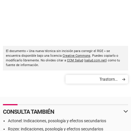
El documento « Una nueva técnica sin incisión para corregir el RGE » se
encuentra disponible bajo una licencia
Creative Commons
. Puedes copiarlo o
modificarlo libremente. No olvides citar a
CCM Salud
(
salud.ccm.net
) como tu
fuente de información.
Trastornos
musculoesqueléticos (TME)
en los miembros superiores
CONSULTA TAMBIÉN
Actonel: Indicaciones, posología y efectos secundarios
Rozex: indicaciones, posología y efectos secundarios