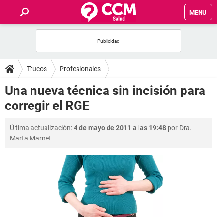
MENU
INICIO
FOROS
Trucos
Profesionales
SALUD
Una nueva técnica sin incisión para
corregir el RGE
FAMILIA
Última actualización:
4 de mayo de 2011 a las 19:48
por
Dra.
NUTRICIÓN
Marta Marnet
.
BIENESTAR
SEXUALIDAD
GLOSARIO