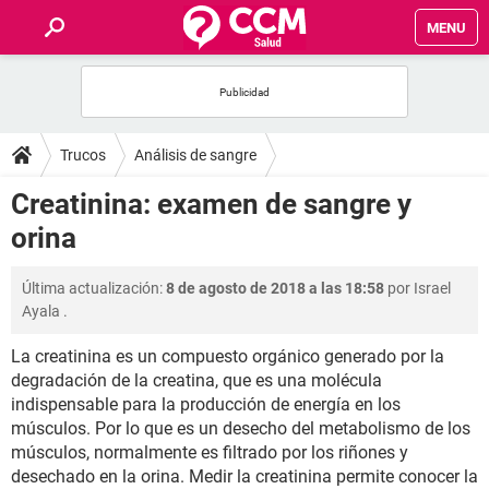
MENU
INICIO
FOROS
Trucos
Análisis de sangre
SALUD
Creatinina: examen de sangre y
orina
FAMILIA
Última actualización:
8 de agosto de 2018 a las 18:58
por
Israel
NUTRICIÓN
Ayala
.
La creatinina es un compuesto orgánico generado por la
BIENESTAR
degradación de la creatina, que es una molécula
indispensable para la producción de energía en los
SEXUALIDAD
músculos. Por lo que es un desecho del metabolismo de los
músculos, normalmente es filtrado por los riñones y
GLOSARIO
desechado en la orina. Medir la creatinina permite conocer la