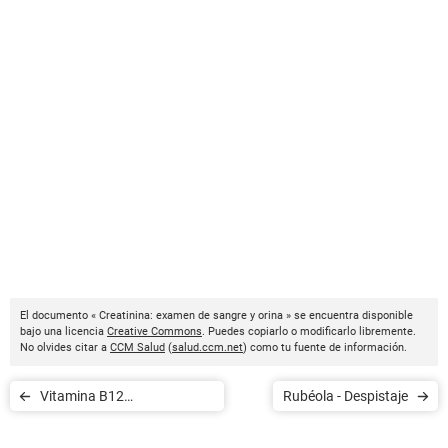
El documento « Creatinina: examen de sangre y orina » se encuentra disponible
bajo una licencia
Creative Commons
. Puedes copiarlo o modificarlo libremente.
No olvides citar a
CCM Salud
(
salud.ccm.net
) como tu fuente de información.
Vitamina B12
Rubéola - Despistaje
(cobalaminas)