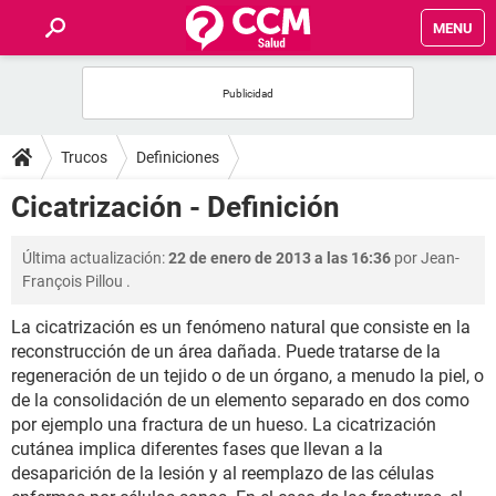
MENU
INICIO
FOROS
Trucos
Definiciones
SALUD
Cicatrización - Definición
FAMILIA
Última actualización:
22 de enero de 2013 a las 16:36
por
Jean-
François Pillou
.
NUTRICIÓN
La cicatrización es un fenómeno natural que consiste en la
reconstrucción de un área dañada. Puede tratarse de la
BIENESTAR
regeneración de un tejido o de un órgano, a menudo la piel, o
de la consolidación de un elemento separado en dos como
SEXUALIDAD
por ejemplo una fractura de un hueso. La cicatrización
cutánea implica diferentes fases que llevan a la
desaparición de la lesión y al reemplazo de las células
GLOSARIO