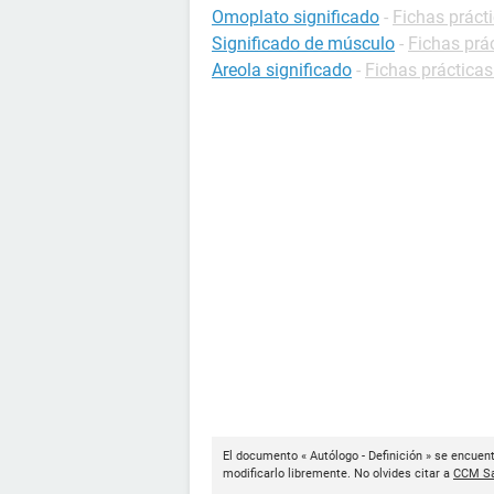
Omoplato significado
-
Fichas prácti
Significado de músculo
-
Fichas prác
Areola significado
-
Fichas prácticas
El documento « Autólogo - Definición » se encuent
modificarlo libremente. No olvides citar a
CCM Sa