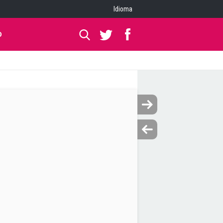
Idioma
O