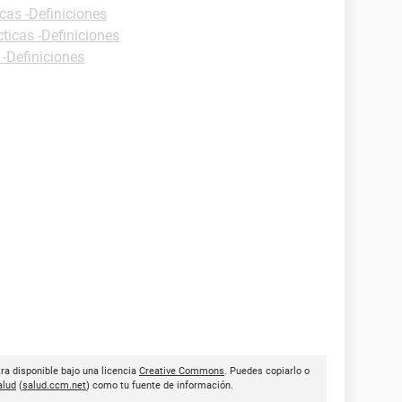
cas -Definiciones
ticas -Definiciones
 -Definiciones
ra disponible bajo una licencia
Creative Commons
. Puedes copiarlo o
lud
(
salud.ccm.net
) como tu fuente de información.