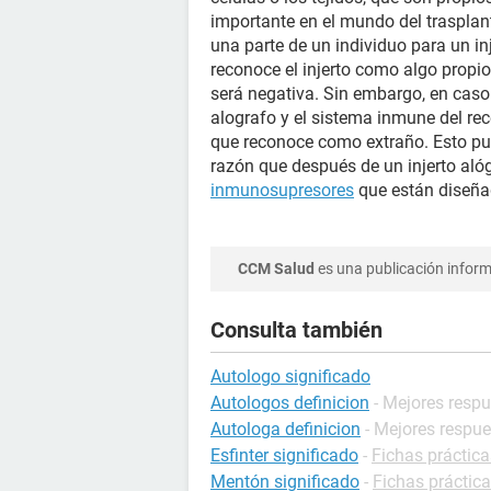
importante en el mundo del trasplant
una parte de un individuo para un inj
reconoce el injerto como algo propio
será negativa. Sin embargo, en caso
alografo y el sistema inmune del rec
que reconoce como extraño. Esto pued
razón que después de un injerto alóg
inmunosupresores
que están diseñad
CCM Salud
es una publicación informa
Consulta también
Autologo significado
Autologos definicion
- Mejores resp
Autologa definicion
- Mejores respu
Esfinter significado
-
Fichas práctica
Mentón significado
-
Fichas práctica