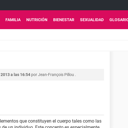
FAMILIA
NUTRICIÓN
BIENESTAR
SEXUALIDAD
GLOSARI
 2013 a las 16:54
por
Jean-François Pillou
.
 elementos que constituyen el cuerpo tales como las
os de un individuo. Este concepto es especialmente