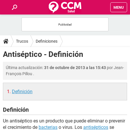
MENU
INICIO
FOROS
Trucos
Definiciones
SALUD
Antiséptico - Definición
FAMILIA
Última actualización:
31 de octubre de 2013 a las 15:43
por
Jean-
François Pillou
.
NUTRICIÓN
Definición
BIENESTAR
Definición
SEXUALIDAD
Un antiséptico es un producto que puede eliminar o prevenir
GLOSARIO
el crecimiento de
bacterias
o virus. Los
antisépticos
se