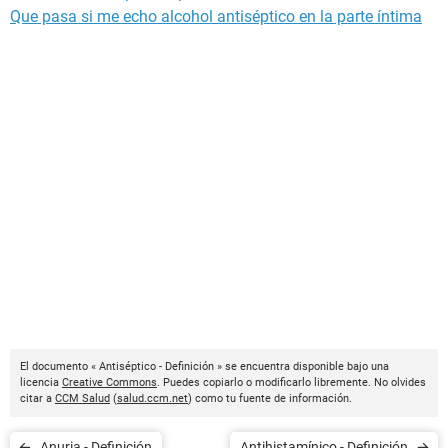
Que pasa si me echo alcohol antiséptico en la parte íntima
El documento « Antiséptico - Definición » se encuentra disponible bajo una
licencia
Creative Commons
. Puedes copiarlo o modificarlo libremente. No olvides
citar a
CCM Salud
(
salud.ccm.net
) como tu fuente de información.
Anuria - Definición
Antihistamínico - Definición