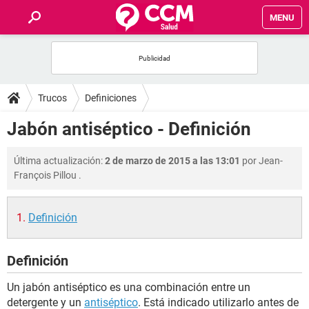
MENU
INICIO
FOROS
Trucos
Definiciones
SALUD
Jabón antiséptico - Definición
FAMILIA
Última actualización:
2 de marzo de 2015 a las 13:01
por
Jean-
François Pillou
.
NUTRICIÓN
Definición
BIENESTAR
Definición
SEXUALIDAD
Un jabón antiséptico es una combinación entre un
GLOSARIO
detergente y un
antiséptico
. Está indicado utilizarlo antes de