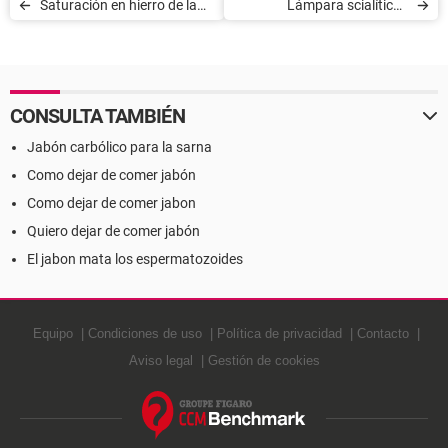
Saturación en hierro de la
Lámpara scialítica -
transferrina - Definición
Definición
CONSULTA TAMBIÉN
Jabón carbólico para la sarna
Como dejar de comer jabón
Como dejar de comer jabon
Quiero dejar de comer jabón
El jabon mata los espermatozoides
Equipo
Condiciones de uso
Política de privacidad
Contacto
Aviso legal
Gestión de cookies