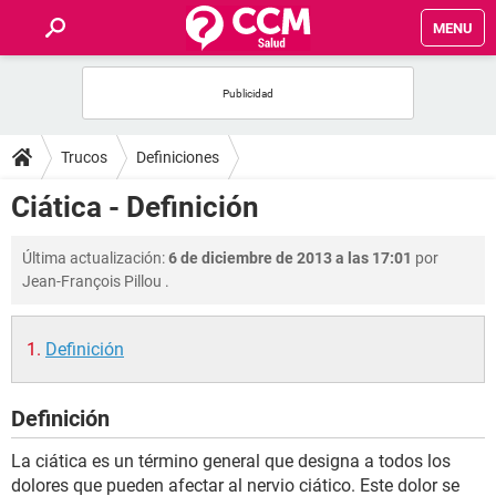
MENU
INICIO
FOROS
Trucos
Definiciones
SALUD
Ciática - Definición
FAMILIA
Última actualización:
6 de diciembre de 2013 a las 17:01
por
Jean-François Pillou
.
NUTRICIÓN
Definición
BIENESTAR
Definición
SEXUALIDAD
La ciática es un término general que designa a todos los
GLOSARIO
dolores que pueden afectar al nervio ciático. Este dolor se