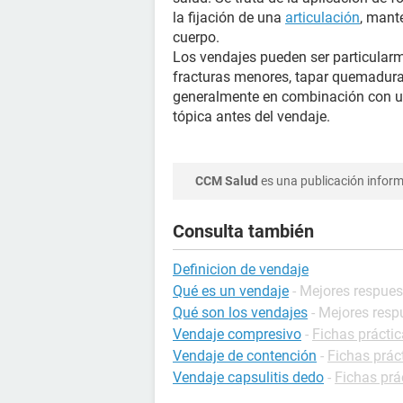
la fijación de una
articulación
, mant
cuerpo.
Los vendajes pueden ser particularme
fracturas menores, tapar quemaduras
generalmente en combinación con un
tópica antes del vendaje.
CCM Salud
es una publicación informa
Consulta también
Definicion de vendaje
Qué es un vendaje
- Mejores respue
Qué son los vendajes
- Mejores resp
Vendaje compresivo
-
Fichas práctic
Vendaje de contención
-
Fichas prác
Vendaje capsulitis dedo
-
Fichas prá