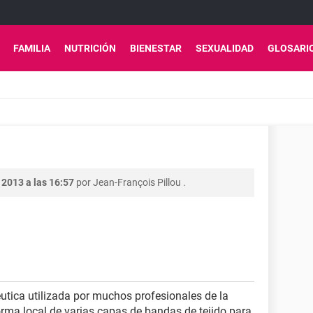
FAMILIA
NUTRICIÓN
BIENESTAR
SEXUALIDAD
GLOSARI
 2013 a las 16:57
por
Jean-François Pillou
.
utica utilizada por muchos profesionales de la
forma local de varias capas de bandas de tejido para