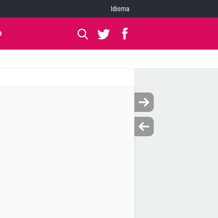
Idioma
O