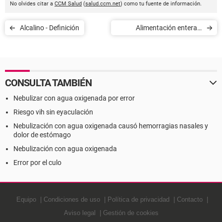
No olvides citar a
CCM Salud
(
salud.ccm.net
) como tu fuente de información.
Alcalino - Definición
Alimentación enteral -
Definición
CONSULTA TAMBIÉN
Nebulizar con agua oxigenada por error
Riesgo vih sin eyaculación
Nebulización con agua oxigenada causó hemorragias nasales y
dolor de estómago
Nebulización con agua oxigenada
Error por el culo
Equipo
Condiciones de uso
Política de privacidad
Contacto
Aviso legal
Gestión de cookies