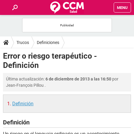
MENU
INICIO
FOROS
Trucos
Definiciones
SALUD
Error o riesgo terapéutico -
Definición
FAMILIA
Última actualización:
6 de diciembre de 2013 a las 16:50
por
NUTRICIÓN
Jean-François Pillou
.
BIENESTAR
Definición
SEXUALIDAD
Definición
GLOSARIO
Un riesgo en el lenguaje ordinario es un acontecimiento