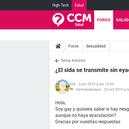
High-Tech
Salud
FOROS
SALUD
Foros
Sexualidad
Tema Anterior
¿El sida se transmite sin ey
Ebe
- 3 jun 2010 a las 13:03
Hermanamayor -
23 oct 2019 a l
Hola,
Soy gay y quisiera saber si hay riesg
aunque no haya eyaculación?
Gracias por vuestras respuestas