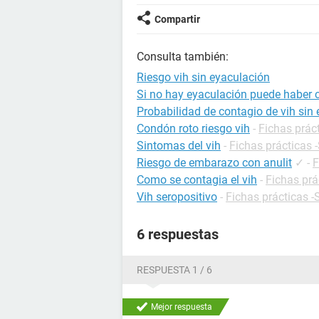
Compartir
Consulta también:
Riesgo vih sin eyaculación
Si no hay eyaculación puede haber c
Probabilidad de contagio de vih sin
Condón roto riesgo vih
-
Fichas prác
Sintomas del vih
-
Fichas prácticas 
Riesgo de embarazo con anulit
✓
-
F
Como se contagia el vih
-
Fichas prá
Vih seropositivo
-
Fichas prácticas -
6 respuestas
RESPUESTA 1 / 6
Mejor respuesta