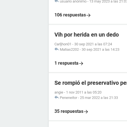
usuario anónimo
-
13 may 2023 a las 21:0
106 respuestas
Vih por herida en un dedo
Carljhon01
-
30 sep 2021 a las 07:24
Matias2202
-
30 sep 2021 a las 14:23
1 respuesta
Se rompió el preservativo pe
angie
-
1 nov 2011 a las 05:20
Peneneitor
-
25 mar 2022 a las 21:33
35 respuestas