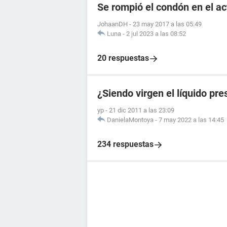
Se rompió el condón en el a
JohaanDH
-
23 may 2017 a las 05:49
Luna
-
2 jul 2023 a las 08:52
20 respuestas
¿Siendo virgen el líquido p
yp
-
21 dic 2011 a las 23:09
DanielaMontoya
-
7 may 2022 a las 14:45
234 respuestas