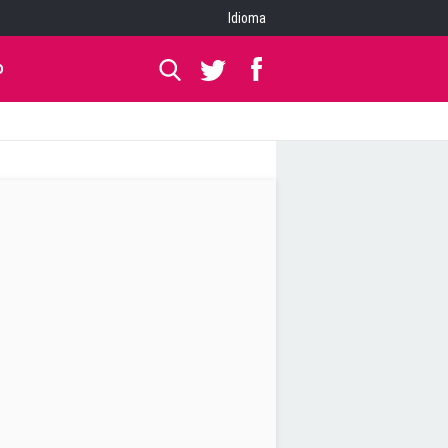
Idioma
O