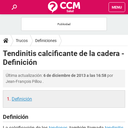
MENU
INICIO
FOROS
Trucos
Definiciones
SALUD
Tendinitis calcificante de la cadera -
Definición
FAMILIA
Última actualización:
6 de diciembre de 2013 a las 16:58
por
NUTRICIÓN
Jean-François Pillou
.
BIENESTAR
Definición
SEXUALIDAD
Definición
GLOSARIO
La calcificación de los
tendones
, también llamada
tendinitis