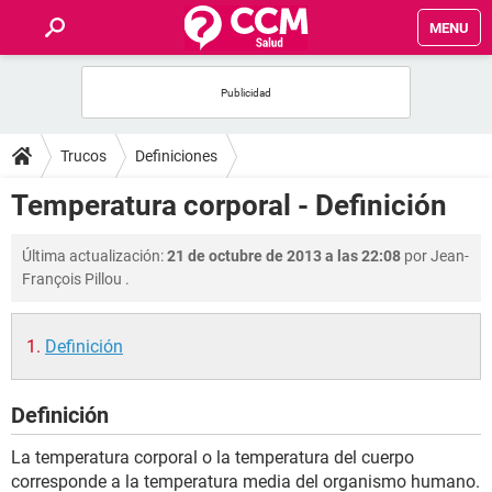
MENU
INICIO
FOROS
Trucos
Definiciones
SALUD
Temperatura corporal - Definición
FAMILIA
Última actualización:
21 de octubre de 2013 a las 22:08
por
Jean-
François Pillou
.
NUTRICIÓN
Definición
BIENESTAR
Definición
SEXUALIDAD
La temperatura corporal o la temperatura del cuerpo
GLOSARIO
corresponde a la temperatura media del organismo humano.