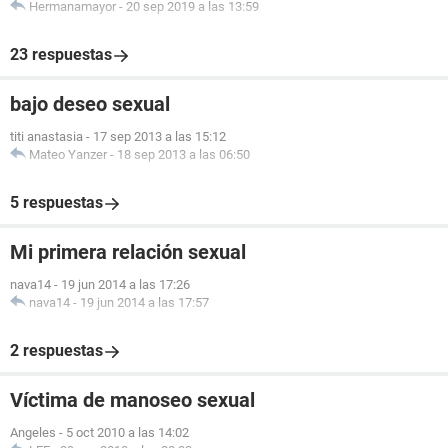
Hermanamayor
-
20 sep 2019 a las 13:59
23 respuestas
bajo deseo sexual
titi anastasia
-
17 sep 2013 a las 15:12
Mateo Yanzer
-
18 sep 2013 a las 06:50
5 respuestas
Mi primera relación sexual
nava14
-
19 jun 2014 a las 17:26
nava14
-
19 jun 2014 a las 17:57
2 respuestas
Víctima de manoseo sexual
Angeles
-
5 oct 2010 a las 14:02