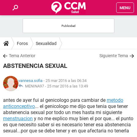
MENU
INICIO
FOROS
Foros
Sexualidad
SALUD
Tema Anterior
Siguiente Tema
ABSTENENCIA SEXUAL
FAMILIA
vannesa.sofia
- 25 mar 2016 a las 06:34
NUTRICIÓN
MENINA97 -
25 mar 2016 a las 13:49
antes de ayer fui al genicologo para cambiar de
metodo
BIENESTAR
anticonceptivo
... el genicologo me dijo que tenia que tener
abstenencia sexual por todo un mes hasta mi siguiente
SEXUALIDAD
menstruacion
y no me explico muy bien el por que... el punto
es que necesito saber si es necesario tener esa abstenencia
sexual...por que se debe tener y en que afectaria no tenerla
GLOSARIO