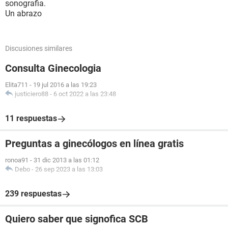
sonografia.
Un abrazo
Discusiones similares
Consulta Ginecologia
Elita711
-
19 jul 2016 a las 19:23
justiciero88
-
6 oct 2022 a las 23:48
11 respuestas
Preguntas a ginecólogos en línea gratis
ronoa91
-
31 dic 2013 a las 01:12
Debo
-
26 sep 2023 a las 13:03
239 respuestas
Quiero saber que signofica SCB