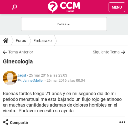
MENU
INICIO
FOROS
Foros
Embarazo
SALUD
Tema Anterior
Siguiente Tema
Ginecologia
FAMILIA
Jaqsl
- 25 mar 2016 a las 23:03
NUTRICIÓN
JannetMeller
-
26 mar 2016 a las 00:04
Buenas tardes tengo 21 años y en mi segundo dia de mi
BIENESTAR
periodo menstrual me esta bajando un flujo rojo gelatinoso
en muchas cantidades ademas de dolores horribles en el
SEXUALIDAD
vientre. Porfavor necesito su ayuda.
Compartir
GLOSARIO