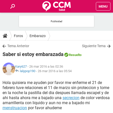
MENU
INICIO
FOROS
Foros
Embarazo
SALUD
Tema Anterior
Siguiente Tema
Saber si estoy embarazada
Resuelto
FAMILIA
Kary627
- 26 mar 2016 a las 02:36
NUTRICIÓN
lalypop190
-
26 mar 2016 a las 05:54
Hola quisiera me ayuden por favor mw enferme el 21 de
BIENESTAR
febrero tuve relaciones el 11 de marzo sin proteccion y tome
en la noche la pastilla del dia despues llamada escapel y de
SEXUALIDAD
ahi hasta ahora me a bajado una
secrecion
de color verdosa
amarrillenta con liquido y aun no me a bajado mi
menstruacion
por favor ahudeme
GLOSARIO