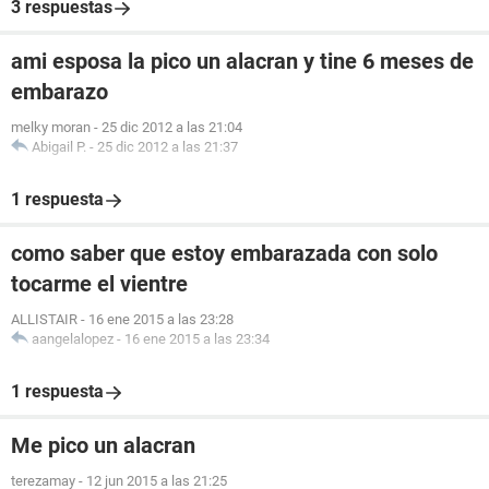
3 respuestas
ami esposa la pico un alacran y tine 6 meses de
embarazo
melky moran
-
25 dic 2012 a las 21:04
Abigail P.
-
25 dic 2012 a las 21:37
1 respuesta
como saber que estoy embarazada con solo
tocarme el vientre
ALLISTAIR
-
16 ene 2015 a las 23:28
aangelalopez
-
16 ene 2015 a las 23:34
1 respuesta
Me pico un alacran
terezamay
-
12 jun 2015 a las 21:25