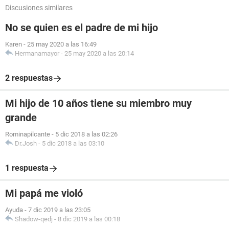
Discusiones similares
No se quien es el padre de mi hijo
Karen
-
25 may 2020 a las 16:49
Hermanamayor
-
25 may 2020 a las 20:14
2 respuestas
Mi hijo de 10 años tiene su miembro muy
grande
Rominapilcante
-
5 dic 2018 a las 02:26
Dr.Josh
-
5 dic 2018 a las 03:10
1 respuesta
Mi papá me violó
Ayuda
-
7 dic 2019 a las 23:05
Shadow-qedj
-
8 dic 2019 a las 00:18