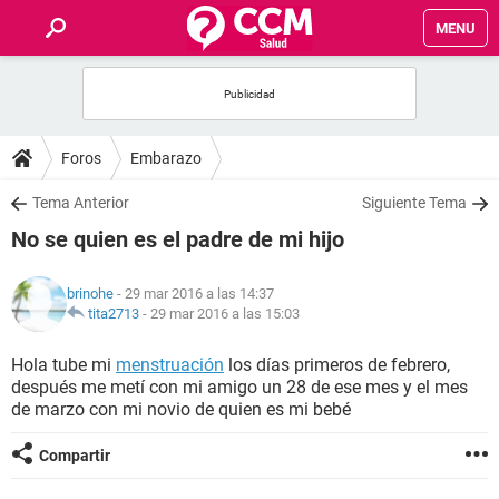
MENU
INICIO
FOROS
Foros
Embarazo
SALUD
Tema Anterior
Siguiente Tema
No se quien es el padre de mi hijo
FAMILIA
brinohe
- 29 mar 2016 a las 14:37
NUTRICIÓN
tita2713
-
29 mar 2016 a las 15:03
Hola tube mi
menstruación
los días primeros de febrero,
BIENESTAR
después me metí con mi amigo un 28 de ese mes y el mes
de marzo con mi novio de quien es mi bebé
SEXUALIDAD
Compartir
GLOSARIO