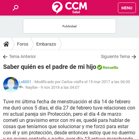
MENU
INICIO
FOROS
Foros
Embarazo
SALUD
Tema Anterior
Siguiente Tema
Saber quién es el padre de mi hijo
Resuelto
FAMILIA
Loli001
- Modificado por Carlos-vialfa el 15 mar 2017 a las 06:00
NUTRICIÓN
Nayibe -
9 nov 2018 a las 04:07
Tuve mi última fecha de menstruación el día 14 de febrero
BIENESTAR
me duró unos 5 días, el día 27 de febrero tuve relaciones con
mi actual pareja sin Protección, pero el día 4 de marzo
SEXUALIDAD
cometí un gravisimo error con mi ex, quedé para hablar de
cosas que teníamos que solucionar y me forzó para estar
con él y sin protección, desde entonces estoy que no duermo
GLOSARIO
y no quiero contarle a nadie, ayer día 13 estuve manchando