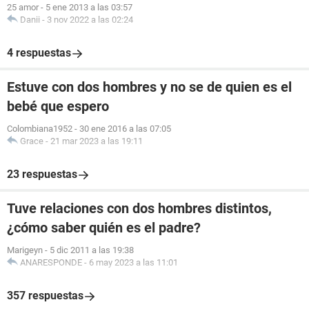
25 amor
-
5 ene 2013 a las 03:57
Danii
-
3 nov 2022 a las 02:24
4 respuestas
Estuve con dos hombres y no se de quien es el
bebé que espero
Colombiana1952
-
30 ene 2016 a las 07:05
Grace
-
21 mar 2023 a las 19:11
23 respuestas
Tuve relaciones con dos hombres distintos,
¿cómo saber quién es el padre?
Marigeyn
-
5 dic 2011 a las 19:38
ANARESPONDE
-
6 may 2023 a las 11:01
357 respuestas