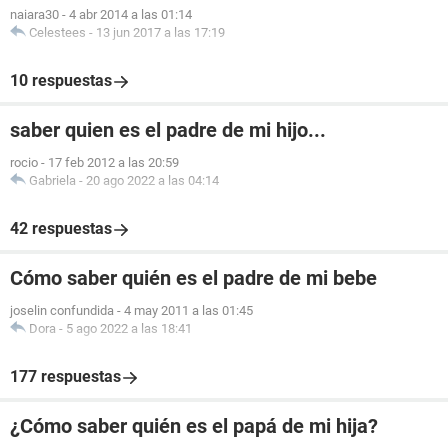
naiara30
-
4 abr 2014 a las 01:14
Celestees
-
13 jun 2017 a las 17:19
10 respuestas
saber quien es el padre de mi hijo...
rocio
-
17 feb 2012 a las 20:59
Gabriela
-
20 ago 2022 a las 04:14
42 respuestas
Cómo saber quién es el padre de mi bebe
joselin confundida
-
4 may 2011 a las 01:45
Dora
-
5 ago 2022 a las 18:41
177 respuestas
¿Cómo saber quién es el papá de mi hija?