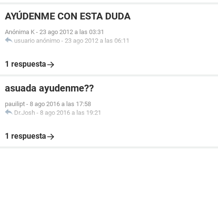
AYÚDENME CON ESTA DUDA
Anónima K
-
23 ago 2012 a las 03:31
usuario anónimo
-
23 ago 2012 a las 06:11
1 respuesta
asuada ayudenme??
pauilipt
-
8 ago 2016 a las 17:58
Dr.Josh
-
8 ago 2016 a las 19:21
1 respuesta