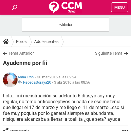
MENU
INICIO
FOROS
Foros
Adolescentes
SALUD
Tema Anterior
Siguiente Tema
Ayudenme por fii
FAMILIA
Anna1799
- 30 mar 2016 a las 02:24
NUTRICIÓN
RebecaSoraya20
-
3 abr 2016 a las 08:56
hola... mi menstruación se adelanto 6 dias,yo soy muy
BIENESTAR
regular, no tomo anticonceptivos ni nada de eso me tenia
que llegar el 17 de marzo y me llego el 11 de marzo...eso si
SEXUALIDAD
fue muy poquita por lo general siempre es abundante,
nisiquiera alcanzaba a llenar la toallita ¿que sera? ayuda
GLOSARIO