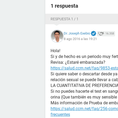
1 respuesta
RESPUESTA 1 / 1
Dr. Joseph Exebio
16.358
8 ago 2016 a las 19:21
Hola!
Si y de hecho es un periodo muy ferti
Revisa: ¿Estaré embarazada?
https://salud.ccm.net/faq/9853-es
Si quiere saber o descartar desde y
relación sexual se puede llevar a ca
LA CUANTITATIVA DE PREFERENCIA (La
Si no puedes hacerte el test en sangr
orina (Que también es muy sensible 
Más información de Prueba de emb
https://salud.ccm.net/faq/256-como
frecuentes