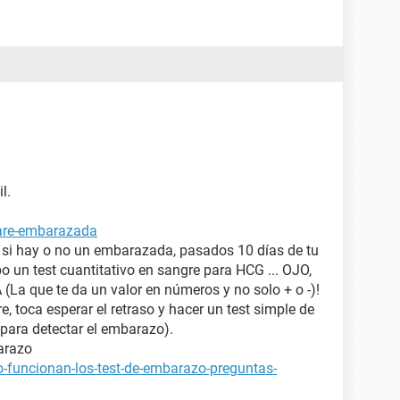
l.
tare-embarazada
a si hay o no un embarazada, pasados 10 días de tu
bo un test cuantitativo en sangre para HCG ... OJO,
 que te da un valor en números y no solo + o -)!
e, toca esperar el retraso y hacer un test simple de
para detectar el embarazo).
arazo
-funcionan-los-test-de-embarazo-preguntas-