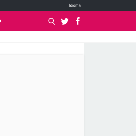
Idioma
O