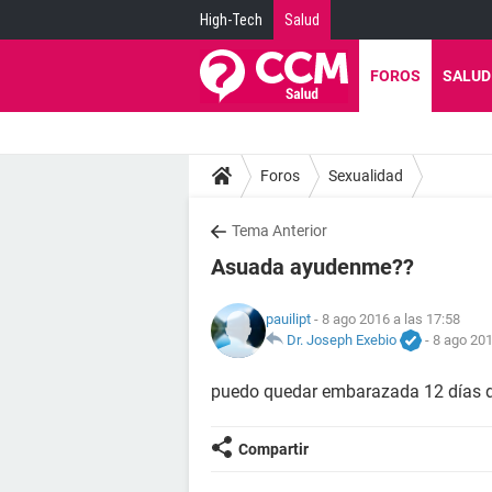
High-Tech
Salud
FOROS
SALUD
Foros
Sexualidad
Tema Anterior
Asuada ayudenme??
pauilipt
- 8 ago 2016 a las 17:58
Dr. Joseph Exebio
-
8 ago 201
puedo quedar embarazada 12 días d
Compartir