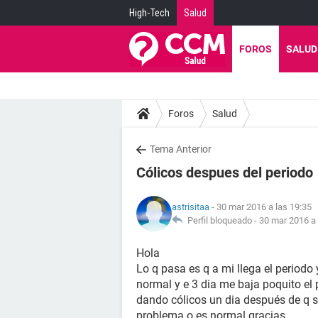
High-Tech
Salud
FOROS
SALUD
Foros
Salud
Tema Anterior
Cólicos despues del periodo
astrisitaa
- 30 mar 2016 a las 19:35
Perfil bloqueado -
30 mar 2016 a 
Hola
Lo q pasa es q a mi llega el periodo
normal y e 3 dia me baja poquito e
dando cólicos un dia después de q se
problema o es normal gracias