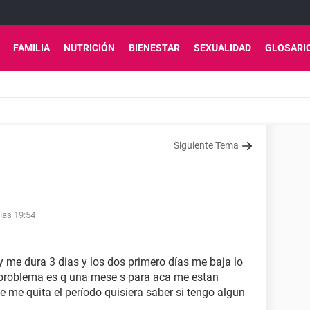
FAMILIA
NUTRICIÓN
BIENESTAR
SEXUALIDAD
GLOSARI
Siguiente Tema
las 19:54
 y me dura 3 dias y los dos primero días me baja lo
l problema es q una mese s para aca me estan
 me quita el período quisiera saber si tengo algun