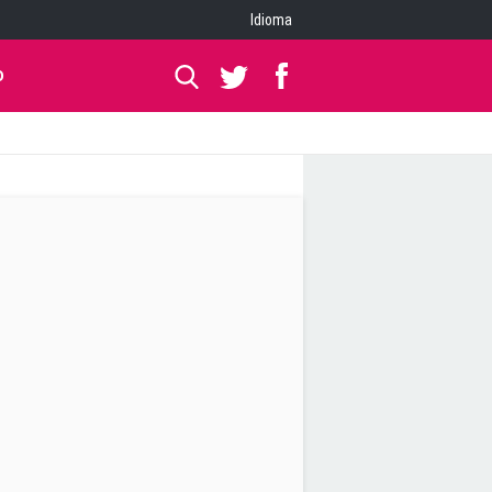
Idioma
O