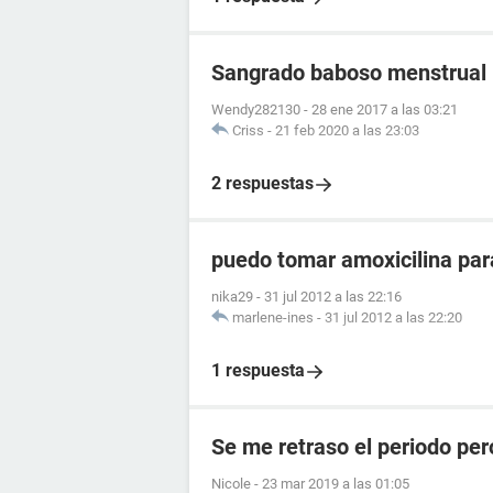
Sangrado baboso menstrual
Wendy282130
-
28 ene 2017 a las 03:21
Criss
-
21 feb 2020 a las 23:03
2 respuestas
puedo tomar amoxicilina para
nika29
-
31 jul 2012 a las 22:16
marlene-ines
-
31 jul 2012 a las 22:20
1 respuesta
Se me retraso el periodo per
Nicole
-
23 mar 2019 a las 01:05