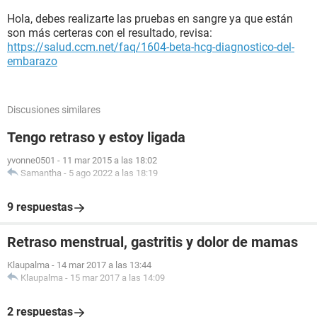
Hola, debes realizarte las pruebas en sangre ya que están
son más certeras con el resultado, revisa:
https://salud.ccm.net/faq/1604-beta-hcg-diagnostico-del-
embarazo
Discusiones similares
Tengo retraso y estoy ligada
yvonne0501
-
11 mar 2015 a las 18:02
Samantha
-
5 ago 2022 a las 18:19
9 respuestas
Retraso menstrual, gastritis y dolor de mamas
Klaupalma
-
14 mar 2017 a las 13:44
Klaupalma
-
15 mar 2017 a las 14:09
2 respuestas