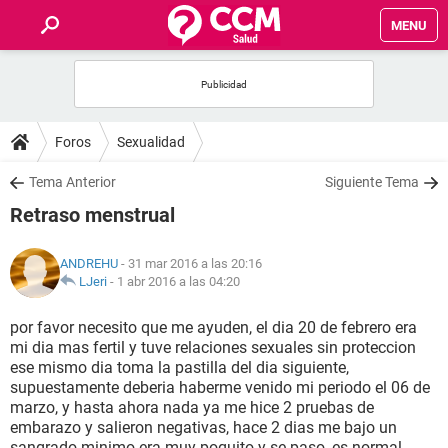
MENU
INICIO
FOROS
Foros
Sexualidad
SALUD
Tema Anterior
Siguiente Tema
Retraso menstrual
FAMILIA
ANDREHU
- 31 mar 2016 a las 20:16
NUTRICIÓN
LJeri
-
1 abr 2016 a las 04:20
por favor necesito que me ayuden, el dia 20 de febrero era
BIENESTAR
mi dia mas fertil y tuve relaciones sexuales sin proteccion
ese mismo dia toma la pastilla del dia siguiente,
SEXUALIDAD
supuestamente deberia haberme venido mi periodo el 06 de
marzo, y hasta ahora nada ya me hice 2 pruebas de
embarazo y salieron negativas, hace 2 dias me bajo un
GLOSARIO
sangrado minimo era muy poquito y se paso, es normal