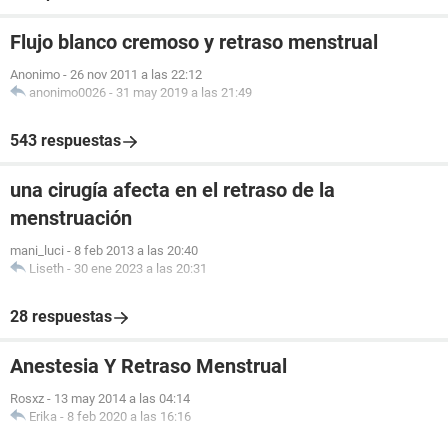
Flujo blanco cremoso y retraso menstrual
Anonimo
-
26 nov 2011 a las 22:12
anonimo0026
-
31 may 2019 a las 21:49
543 respuestas
una cirugía afecta en el retraso de la
menstruación
mani_luci
-
8 feb 2013 a las 20:40
Liseth
-
30 ene 2023 a las 20:31
28 respuestas
Anestesia Y Retraso Menstrual
Rosxz
-
13 may 2014 a las 04:14
Erika
-
8 feb 2020 a las 16:16