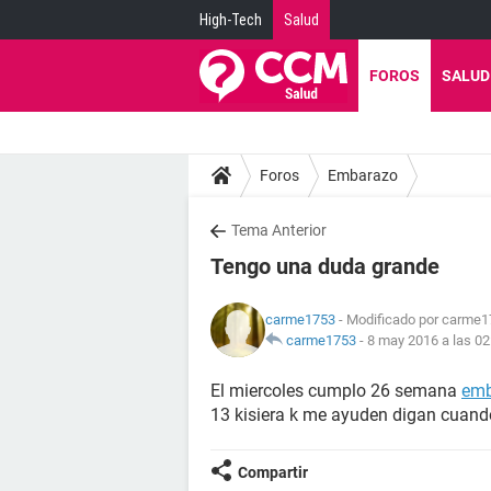
High-Tech
Salud
FOROS
SALUD
Foros
Embarazo
Tema Anterior
Tengo una duda grande
carme1753
- Modificado por carme1
carme1753
-
8 may 2016 a las 02
El miercoles cumplo 26 semana
emb
13 kisiera k me ayuden digan cuan
Compartir