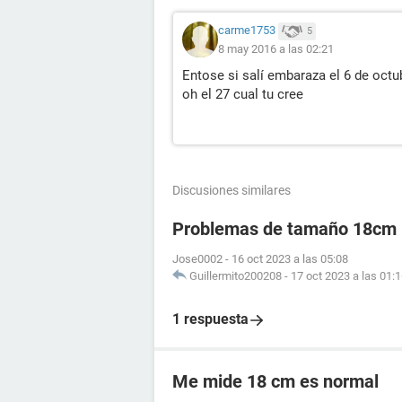
carme1753
5
8 may 2016 a las 02:21
Entose si salí embaraza el 6 de octu
oh el 27 cual tu cree
Discusiones similares
Problemas de tamaño 18cm
Jose0002
-
16 oct 2023 a las 05:08
Guillermito200208
-
17 oct 2023 a las 01:
1 respuesta
Me mide 18 cm es normal