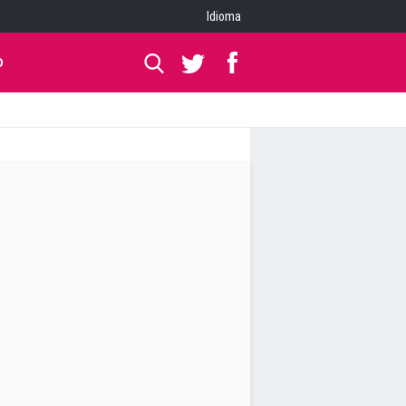
Idioma
O