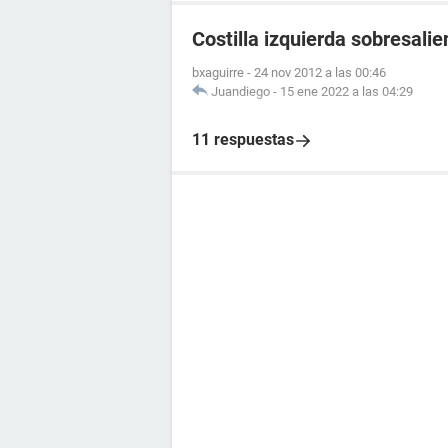
Costilla izquierda sobresalie
bxaguirre
-
24 nov 2012 a las 00:46
Juandiego
-
15 ene 2022 a las 04:29
11 respuestas