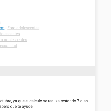
s
8cm
-
Foro adolescentes
dolescentes
ro adolescentes
sexualidad
ubre, ya que el calculo se realiza restando 7 dias
spero que te ayude