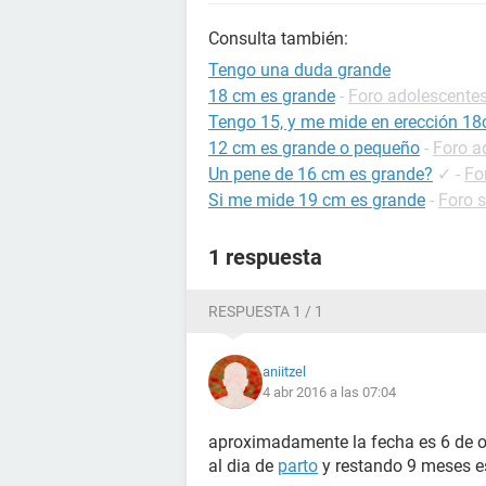
Consulta también:
Tengo una duda grande
18 cm es grande
-
Foro adolescente
Tengo 15, y me mide en erección 1
12 cm es grande o pequeño
-
Foro a
Un pene de 16 cm es grande?
✓
-
Fo
Si me mide 19 cm es grande
-
Foro 
1 respuesta
RESPUESTA 1 / 1
aniitzel
4 abr 2016 a las 07:04
aproximadamente la fecha es 6 de oct
al dia de
parto
y restando 9 meses e