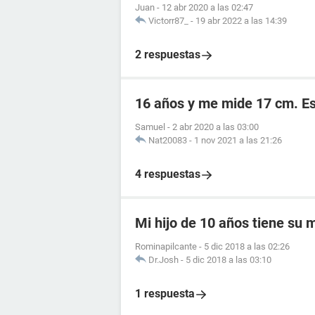
Juan
-
12 abr 2020 a las 02:47
Victorr87_
-
19 abr 2022 a las 14:39
2 respuestas
16 años y me mide 17 cm. E
Samuel
-
2 abr 2020 a las 03:00
Nat20083
-
1 nov 2021 a las 21:26
4 respuestas
Mi hijo de 10 años tiene su
Rominapilcante
-
5 dic 2018 a las 02:26
Dr.Josh
-
5 dic 2018 a las 03:10
1 respuesta