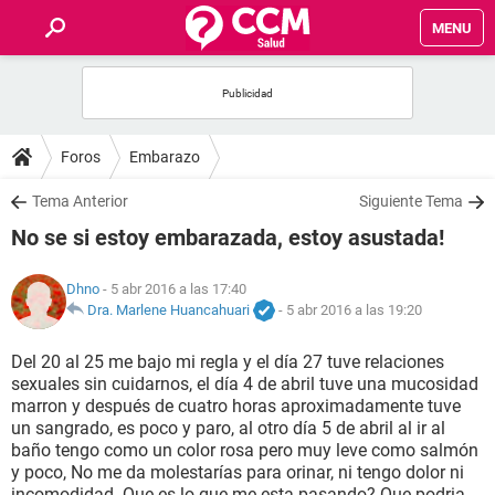
MENU
INICIO
FOROS
Foros
Embarazo
SALUD
Tema Anterior
Siguiente Tema
No se si estoy embarazada, estoy asustada!
FAMILIA
Dhno
- 5 abr 2016 a las 17:40
NUTRICIÓN
Dra. Marlene Huancahuari
-
5 abr 2016 a las 19:20
Del 20 al 25 me bajo mi regla y el día 27 tuve relaciones
BIENESTAR
sexuales sin cuidarnos, el día 4 de abril tuve una mucosidad
marron y después de cuatro horas aproximadamente tuve
SEXUALIDAD
un sangrado, es poco y paro, al otro día 5 de abril al ir al
baño tengo como un color rosa pero muy leve como salmón
y poco, No me da molestarías para orinar, ni tengo dolor ni
GLOSARIO
incomodidad. Que es lo que me esta pasando? Que podria