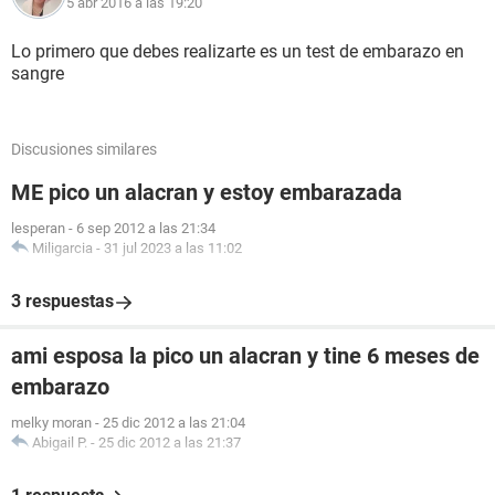
5 abr 2016 a las 19:20
Lo primero que debes realizarte es un test de embarazo en
sangre
Discusiones similares
ME pico un alacran y estoy embarazada
lesperan
-
6 sep 2012 a las 21:34
Miligarcia
-
31 jul 2023 a las 11:02
3 respuestas
ami esposa la pico un alacran y tine 6 meses de
embarazo
melky moran
-
25 dic 2012 a las 21:04
Abigail P.
-
25 dic 2012 a las 21:37