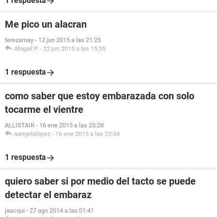
1 respuesta
Me pico un alacran
terezamay
-
12 jun 2015 a las 21:25
Abigail P.
-
22 jun 2015 a las 15:35
1 respuesta
como saber que estoy embarazada con solo
tocarme el vientre
ALLISTAIR
-
16 ene 2015 a las 23:28
aangelalopez
-
16 ene 2015 a las 23:34
1 respuesta
quiero saber si por medio del tacto se puede
detectar el embaraz
jaacqui
-
27 ago 2014 a las 01:41