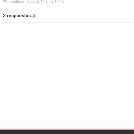
c-salinas
-
3 dic 2014 a las 17:42
3 respuestas