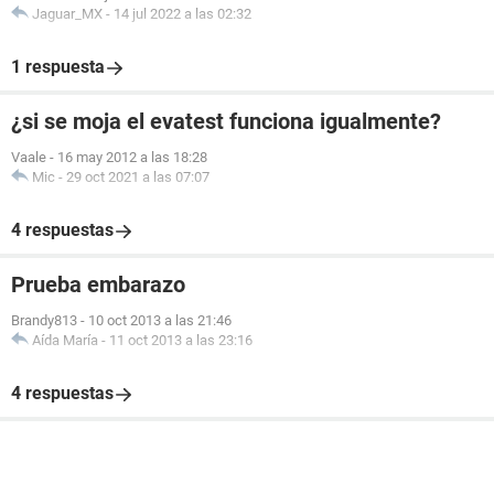
Jaguar_MX
-
14 jul 2022 a las 02:32
1 respuesta
¿si se moja el evatest funciona igualmente?
Vaale
-
16 may 2012 a las 18:28
Mic
-
29 oct 2021 a las 07:07
4 respuestas
Prueba embarazo
Brandy813
-
10 oct 2013 a las 21:46
Aída María
-
11 oct 2013 a las 23:16
4 respuestas