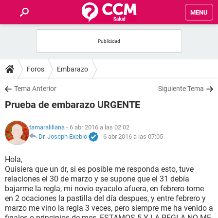
MENU
INICIO
FOROS
Foros
Embarazo
SALUD
Tema Anterior
Siguiente Tema
Prueba de embarazo URGENTE
FAMILIA
tamaraliliana
- 6 abr 2016 a las 02:02
NUTRICIÓN
Dr. Joseph Exebio
-
6 abr 2016 a las 07:05
Hola,
BIENESTAR
Quisiera que un dr, si es posible me responda esto, tuve
relaciones el 30 de marzo y se supone que el 31 debía
SEXUALIDAD
bajarme la regla, mi novio eyaculo afuera, en febrero tome
en 2 ocaciones la pastilla del día despues, y entre febrero y
marzo me vino la regla 3 veces, pero siempre me ha venido a
GLOSARIO
finales o principios de mes, ESTAMOS 5 Y LA REGLA NO ME